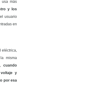
se usa más
tro y los
el usuario
ontradas en
eléctrica,
 la misma
a,
cuando
voltaje y
do por esa