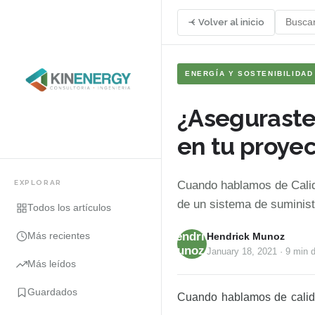
Volver al inicio
ENERGÍA Y SOSTENIBILIDAD
¿Aseguraste 
en tu proye
EXPLORAR
Cuando hablamos de Calida
de un sistema de suministr
Todos los artículos
Hendrick
Más recientes
Hendrick Munoz
Munoz
January 18, 2021
·
9 min
d
Más leídos
Guardados
Cuando hablamos de calidad