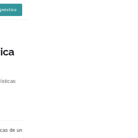
agnóstico
ica
ísticas
icas de un