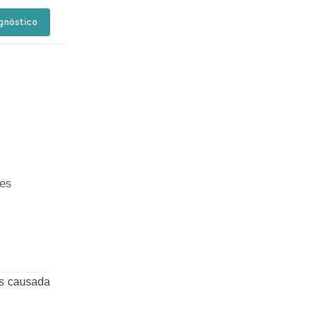
agnóstico
 es
es causada