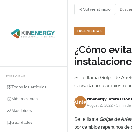
Volver al inicio
INGENIERÍAS
¿Cómo evitar
instalacione
EXPLORAR
Se le llama Golpe de Ariet
causada por cambios repen
Todos los artículos
Más recientes
kinenergy.internaciona
kinenergy.internacional
August 2, 2022
·
3 min
de 
Más leídos
Se le llama
Golpe de Ariet
Guardados
por cambios repentinos de d