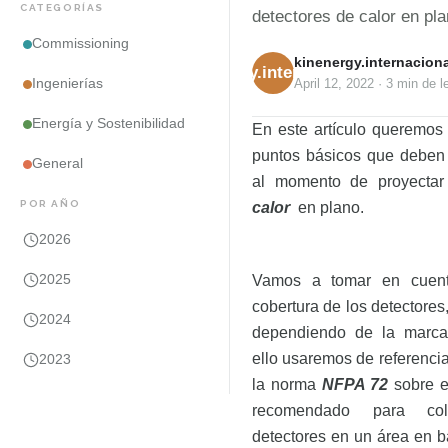
CATEGORÍAS
detectores de calor en pla
Commissioning
kinenergy.internaciona
kinenergy.internacional
Ingenierías
April 12, 2022
·
3 min
de l
Energía y Sostenibilidad
En este artículo queremos 
puntos básicos que deben 
General
al momento de proyecta
POR AÑO
calor
en plano.
2026
2025
Vamos a tomar en cuent
cobertura de los detectores,
2024
dependiendo de la marca
ello usaremos de referencia
2023
la norma
NFPA 72
sobre e
recomendado para col
detectores en un área en ba