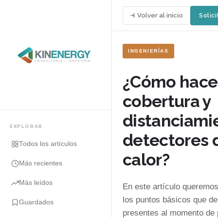
Volver al inicio
Solici
INGENIERÍAS
¿Cómo hacer
cobertura y
distanciami
EXPLORAR
detectores 
Todos los artículos
calor?
Más recientes
Más leídos
En este artículo queremos
los puntos básicos que de
Guardados
presentes al momento de 