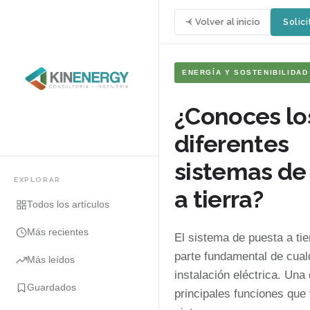
Volver al inicio
Solici
ENERGÍA Y SOSTENIBILIDAD
¿Conoces lo
diferentes
sistemas de
EXPLORAR
a tierra?
Todos los artículos
Más recientes
El sistema de puesta a ti
parte fundamental de cual
Más leídos
instalación eléctrica. Una 
Guardados
principales funciones que 