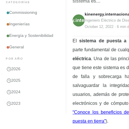
sistema es...
CATEGORÍAS
Commissioning
kinenergy.internaciona
kinenergy.internacional
Ingeniero Eléctrico de Dise
Ingenierías
October 12, 2022
·
6 min
d
Energía y Sostenibilidad
El
sistema de puesta a t
General
parte fundamental de cual
eléctrica
. Una de las princ
POR AÑO
que tiene este sistema es dir
2026
de falla y sobrecarga ha
2025
salvaguardar la integrida
2024
usuarios, además de prote
electrónicos y de cómput
2023
“Conoce los beneficios d
puesta en tierra”
).