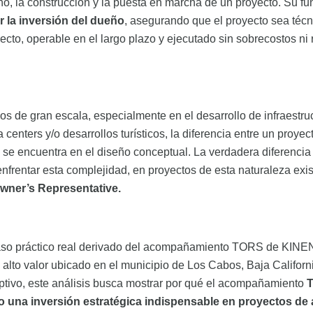
ño, la construcción y la puesta en marcha de un proyecto. Su fu
r la inversión del dueño
, asegurando que el proyecto sea téc
ecto, operable en el largo plazo y ejecutado sin sobrecostos ni 
ios de gran escala, especialmente en el desarrollo de infraestru
 centers y/o desarrollos turísticos, la diferencia entre un proyec
 se encuentra en el diseño conceptual. La verdadera diferenci
enfrentar esta complejidad, en proyectos de esta naturaleza exi
wner’s Representative.
 caso práctico real derivado del acompañamiento TORS de KI
e alto valor ubicado en el municipio de Los Cabos, Baja Californ
iptivo, este análisis busca mostrar por qué el acompañamiento
o una inversión estratégica indispensable en proyectos de a