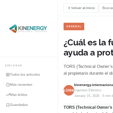
Volver al inicio
GENERAL
¿Cuál es la
ayuda a prot
EXPLORAR
TORS (Technical Owner’s R
al propietario durante el 
Todos los artículos
Más recientes
kinenergy.internaciona
kinenergy.internacional
Ingeniero Eléctrico
Más leídos
January 15, 2026
·
5 min
d
Guardados
TORS (Technical Owner’s 