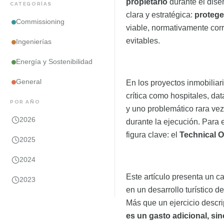
propietario
durante el dise
CATEGORÍAS
clara y estratégica:
protege
Commissioning
viable, normativamente corr
evitables.
Ingenierías
Energía y Sostenibilidad
General
En los proyectos inmobiliar
crítica como hospitales, data
POR AÑO
y uno problemático rara vez
2026
durante la ejecución. Para 
figura clave: el
Technical O
2025
2024
Este artículo presenta un
2023
en un desarrollo turístico d
Más que un ejercicio descr
es un gasto adicional, sin