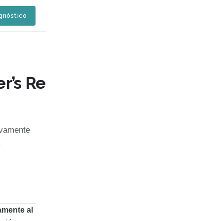
agnóstico
er’s Representative y cómo 
ivamente
.
amente al