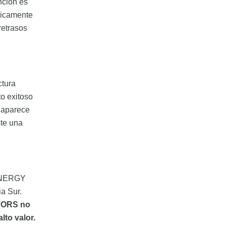
nción es
nicamente
retrasos
ctura
to exitoso
a aparece
ste una
NENERGY
ia Sur.
TORS no
lto valor.