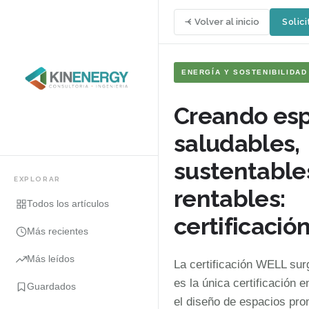
Volver al inicio
Solici
ENERGÍA Y SOSTENIBILIDAD
Creando esp
saludables,
sustentable
EXPLORAR
rentables:
Todos los artículos
certificaci
Más recientes
Más leídos
La certificación WELL sur
es la única certificación 
Guardados
el diseño de espacios pro