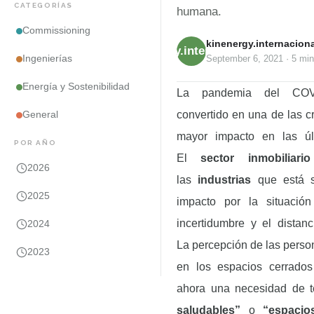
CATEGORÍAS
humana.
Commissioning
kinenergy.internaciona
kinenergy.internacional
Ingenierías
September 6, 2021
·
5 min
Energía y Sostenibilidad
La pandemia del CO
convertido en una de las cr
General
mayor impacto en las úl
POR AÑO
El
sector inmobiliario
2026
las
industrias
que está s
2025
impacto por la situació
incertidumbre y el distanc
2024
La percepción de las perso
2023
en los espacios cerrados
ahora una necesidad de 
saludables”
o
“espacio