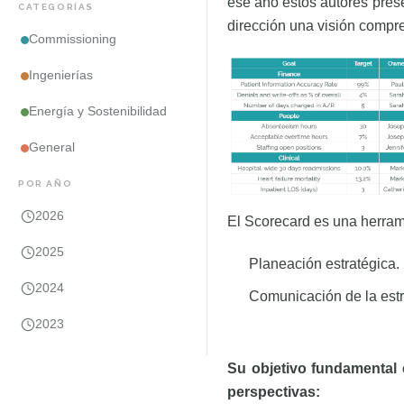
ese año estos autores pres
CATEGORÍAS
dirección una visión compr
Commissioning
Ingenierías
Energía y Sostenibilidad
General
POR AÑO
2026
El Scorecard es una herrami
2025
Planeación estratégica.
2024
Comunicación de la estra
2023
Su objetivo fundamental e
perspectivas: