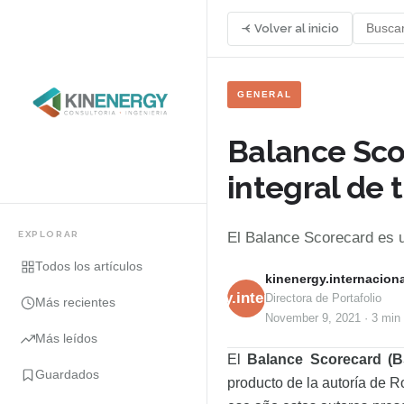
Volver al inicio
GENERAL
Balance Scor
integral de 
EXPLORAR
El Balance Scorecard es u
Todos los artículos
kinenergy.internaciona
kinenergy.internacional
Directora de Portafolio
Más recientes
November 9, 2021
·
3 min
Más leídos
El
Balance Scorecard (
Guardados
producto de la autoría de R