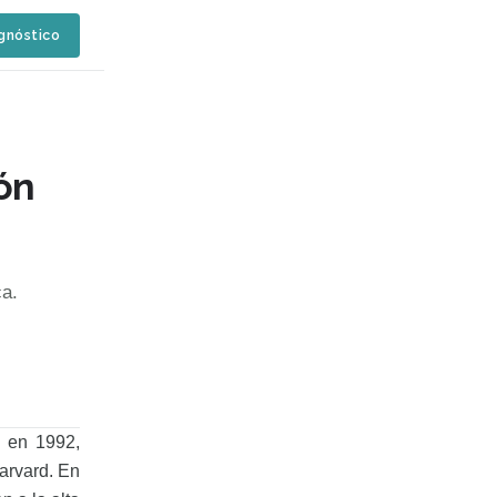
agnóstico
ón
ca.
 en 1992,
arvard. En