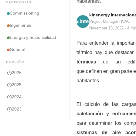
habitantes.
CATEGORÍAS
Commissioning
kinenergy.internaciona
kinenergy.internacional
Project Manager HVAC
Ingenierías
November 15, 2022
·
4 mi
Energía y Sostenibilidad
Para entender la importan
General
térmico hay que destacar
térmicas
de un edifi
POR AÑO
que definen
en gran parte 
2026
habitantes.
2025
2024
El cálculo de las cargas
2023
calefacción y enfriamie
para determinar los com
sistemas de aire aco