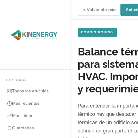
Volver al inicio
Solici
COMMISSIONING
Balance tér
para sistem
HVAC. Impor
EXPLORAR
y requerimi
Todos los artículos
Más recientes
Para entender la importan
térmico hay que destacar 
Más leídos
térmicas de un edificio so
Guardados
definen en gran parte el c