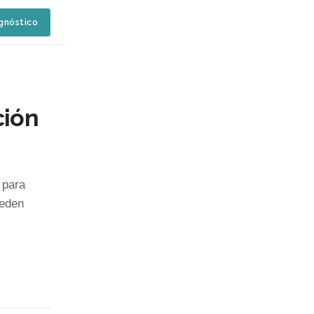
agnóstico
ción
 para
ueden