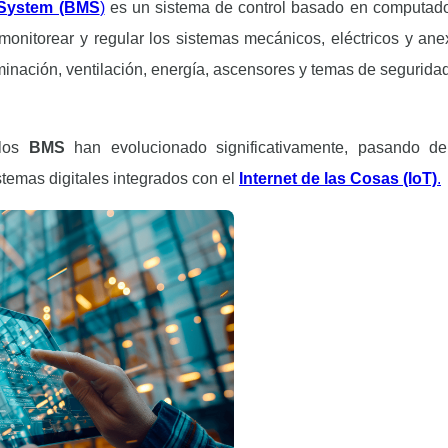
 System (BMS
)
es un sistema de control basado en computad
 monitorear y regular los sistemas mecánicos, eléctricos y ane
minación, ventilación, energía, ascensores y temas de seguridad
 los
BMS
han evolucionado significativamente, pasando de
emas digitales integrados con el
Internet de las Cosas (IoT)
.