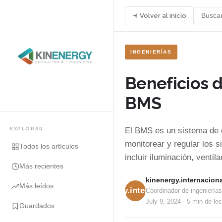
Volver al inicio
INGENIERÍAS
Beneficios d
BMS
EXPLORAR
El BMS es un sistema de c
monitorear y regular los 
Todos los artículos
incluir iluminación, venti
Más recientes
kinenergy.internaciona
Más leídos
kinenergy.internacional
Coordinador de ingenierías
July 9, 2024
·
5 min
de lec
Guardados