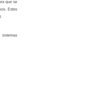
ora que se
xos. Estos
.
 sistemas