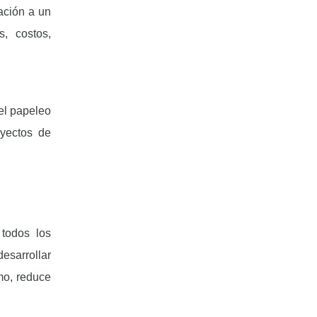
ación a un
, costos,
 el papeleo
oyectos de
todos los
esarrollar
smo, reduce