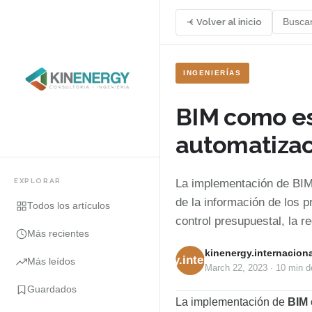
Volver al inicio
INGENIERÍAS
BIM como es
automatizac
EXPLORAR
La implementación de BIM 
de la información de los p
Todos los artículos
control presupuestal, la r
Más recientes
kinenergy.internaciona
kinenergy.internacional
Más leídos
March 22, 2023
·
10 min
de
Guardados
La implementación de
BIM 