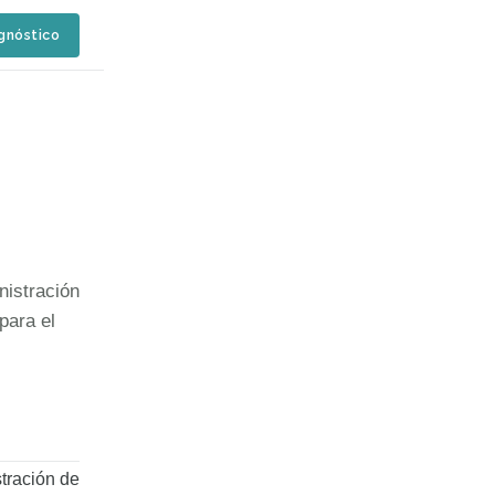
agnóstico
nistración
para el
tración de