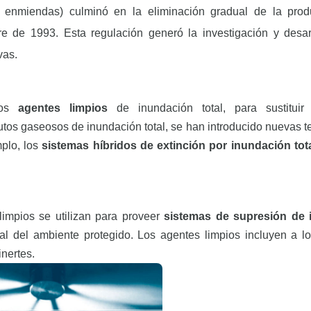
 enmiendas) culminó en la eliminación gradual de la prod
e de 1993. Esta regulación generó la investigación y desar
ivas.
rios
agentes limpios
de inundación total, para sustitui
utos gaseosos de inundación total, se han introducido nuevas t
mplo, los
sistemas híbridos de extinción por inundación tot
limpios
se utilizan para proveer
sistemas de supresión de 
tal del ambiente protegido. Los
agentes limpios
incluyen a l
inertes.