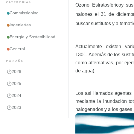
CATEGORÍAS
Ozono Estratosférico
y sus
Commissioning
halones el 31 de diciembr
buscar sustitutos y alternat
Ingenierías
Energía y Sostenibilidad
Actualmente existen va
General
1301
. Además de los sustit
POR AÑO
como alternativas, por eje
de agua).
2026
2025
Los así llamados
agentes 
2024
mediante la inundación to
2023
halogenados
y a los
gases 