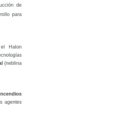
ucción de
rollo para
r el
Halon
ecnologías
al
(neblina
incendios
os
agentes