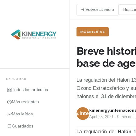
Volver al inicio
INGENIERÍAS
Breve histor
base de age
EXPLORAR
La regulación del Halon 1
Ozono Estratosférico y su
Todos los artículos
halones el 31 de diciembr
Más recientes
kinenergy.internaciona
kinenergy.internacional
Más leídos
April 25, 2021
·
9 min
de l
Guardados
La regulación del
Halon 