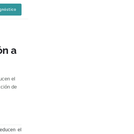
agnóstico
ón a
ucen el
cción de
Reducen el