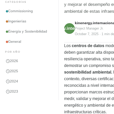
CATEGORÍAS
y mejorar el desempeño e
ambiental de estas infraes
Commissioning
Ingenierías
kinenergy.internaciona
kinenergy.internacional
Project Manager Jr.
Energía y Sostenibilidad
October 7, 2025
·
1 min
de
General
Los
centros de datos
mode
deben garantizar alta dispon
POR AÑO
resiliencia operativa, sino 
2026
demostrar un compromiso só
2025
sostenibilidad ambiental.
contexto, diversas certifica
2024
reconocidas a nivel interna
2023
proporcionan marcos estruc
medir, validar y mejorar e
energético y ambiental de e
infraestructuras críticas.