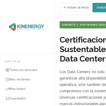
Volver al inicio
Solici
ENERGÍA Y SOSTENIBILIDAD
Certificacio
Sustentable
Data Center
EXPLORAR
Todos los artículos
Los Data Centers no solo
garantizar alta disponibilid
Más recientes
operativa, sino también d
Más leídos
compromiso con la sosteni
Diversas certificaciones 
Guardados
marcos estructurados para