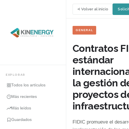
Volver al inicio
Solici
GENERAL
Contratos FI
estándar
internaciona
EXPLORAR
la gestión d
Todos los artículos
proyectos d
Más recientes
infraestruct
Más leídos
Guardados
FIDIC promueve el desarro