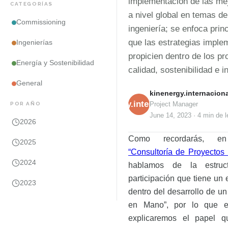
implementación de las me
CATEGORÍAS
a nivel global en temas de
Commissioning
ingeniería; se enfoca prin
que las estrategias impl
Ingenierías
propicien dentro de los pr
Energía y Sostenibilidad
calidad, sostenibilidad e i
General
kinenergy.internaciona
kinenergy.internacional
POR AÑO
Project Manager
June 14, 2023
·
4 min
de l
2026
Como recordarás, en
2025
“Consultoría de Proyectos
2024
hablamos de la estru
participación que tiene un 
2023
dentro del desarrollo de un
en Mano”, por lo que en
explicaremos el papel q