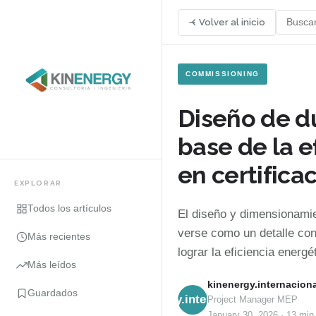
Volver al inicio
COMMISSIONING
Diseño de d
base de la e
en certifica
EXPLORAR
Todos los artículos
El diseño y dimensionam
verse como un detalle con
Más recientes
lograr la eficiencia energé
Más leídos
kinenergy.internaciona
Guardados
kinenergy.internacional
Project Manager MEP
January 30, 2026
·
13 min