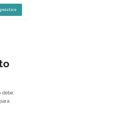
agnóstico
to
o debe
 para