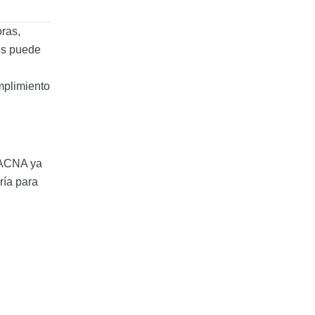
ras,
tos puede
mplimiento
MACNA ya
ría para