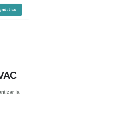
agnóstico
HVAC
ntizar la