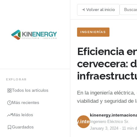
Volver al inicio
INGENIERÍAS
Eficiencia e
cervecera: d
infraestruct
EXPLORAR
Todos los artículos
En la ingeniería eléctrica
viabilidad y seguridad de 
Más recientes
Más leídos
kinenergy.internaciona
kinenergy.internacional
Ingeniero Eléctrico Sr.
Guardados
January 3, 2024
·
11 min
d