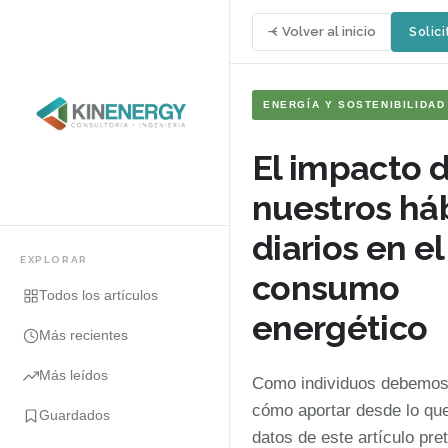
Volver al inicio
Solici
ENERGÍA Y SOSTENIBILIDAD
El impacto 
nuestros há
diarios en el
EXPLORAR
consumo
Todos los artículos
energético
Más recientes
Más leídos
Como individuos debemos
cómo aportar desde lo que
Guardados
datos de este artículo pre