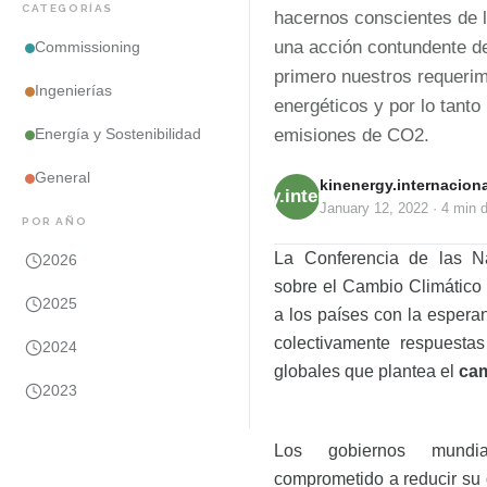
CATEGORÍAS
hacernos conscientes de l
una acción contundente de
Commissioning
primero nuestros requerim
Ingenierías
energéticos y por lo tanto 
emisiones de CO2.
Energía y Sostenibilidad
General
kinenergy.internaciona
kinenergy.internacional
January 12, 2022
·
4 min
d
POR AÑO
La Conferencia de las N
2026
sobre el Cambio Climático
2025
a los países con la espera
colectivamente respuestas
2024
globales que plantea el
cam
2023
Los gobiernos mund
comprometido a reducir su