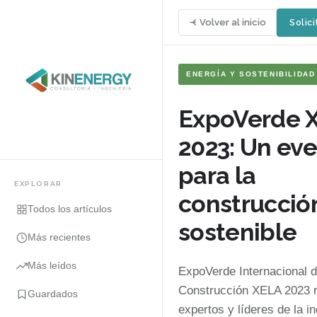
Volver al inicio
Solici
ENERGÍA Y SOSTENIBILIDAD
ExpoVerde 
2023: Un ev
para la
EXPLORAR
construcció
Todos los artículos
sostenible
Más recientes
Más leídos
ExpoVerde Internacional d
Construcción XELA 2023 r
Guardados
expertos y líderes de la in