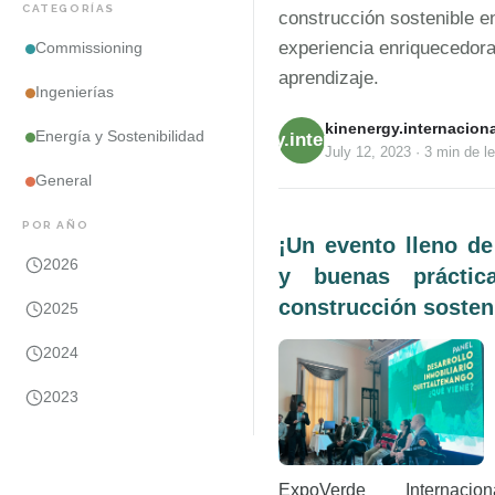
CATEGORÍAS
construcción sostenible e
experiencia enriquecedora
Commissioning
aprendizaje.
Ingenierías
kinenergy.internaciona
Energía y Sostenibilidad
kinenergy.internacional
July 12, 2023
·
3 min
de le
General
POR AÑO
¡Un evento lleno de
2026
y buenas práctic
construcción sosten
2025
2024
2023
ExpoVerde Internac