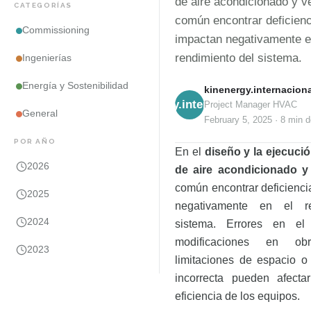
de aire acondicionado y ve
CATEGORÍAS
común encontrar deficien
Commissioning
impactan negativamente e
rendimiento del sistema.
Ingenierías
Energía y Sostenibilidad
kinenergy.internaciona
kinenergy.internacional
Project Manager HVAC
General
February 5, 2025
·
8 min
d
POR AÑO
En el
diseño y la ejecuci
2026
de aire acondicionado y 
común encontrar deficienc
2025
negativamente en el re
2024
sistema.
Errores en el 
modificaciones en o
2023
limitaciones de espacio o
incorrecta pueden afecta
eficiencia de los equipos.