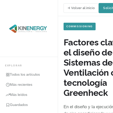
Volver al inicio
Solici
COMMISSIONING
Factores cl
el diseño de
Sistemas de
EXPLORAR
Ventilación
Todos los artículos
tecnología
Más recientes
Greenheck
Más leídos
Guardados
En el diseño y la ejecuci