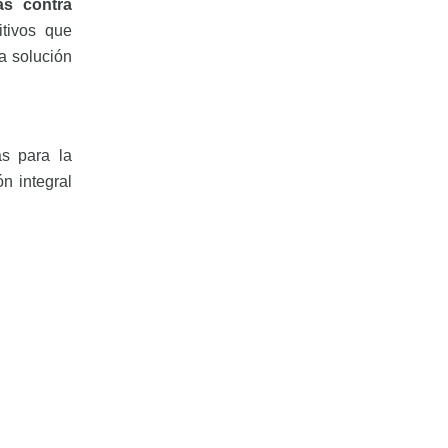
as contra
tivos que
a solución
as para la
n integral