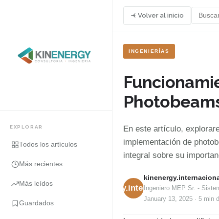
Volver al inicio
INGENIERÍAS
Funcionamie
Photobeams 
EXPLORAR
En este artículo, explorar
implementación de photob
Todos los artículos
integral sobre su importan
Más recientes
kinenergy.internaciona
Más leídos
kinenergy.internacional
Ingeniero MEP Sr. - Siste
January 13, 2025
·
5 min
d
Guardados