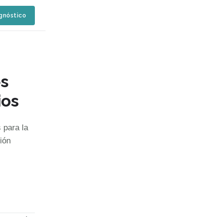
agnóstico
s
ios
 para la
ión