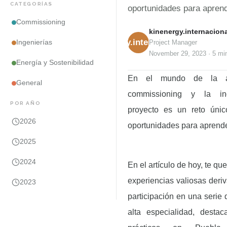
CATEGORÍAS
oportunidades para aprend
Commissioning
kinenergy.internaciona
kinenergy.internacional
Ingenierías
Project Manager
November 29, 2023
·
5 mi
Energía y Sostenibilidad
En el mundo de la arq
General
commissioning y la ing
POR AÑO
proyecto es un reto úni
2026
oportunidades para aprende
2025
2024
En el artículo de hoy, te q
experiencias valiosas deri
2023
participación en una serie 
alta especialidad, desta