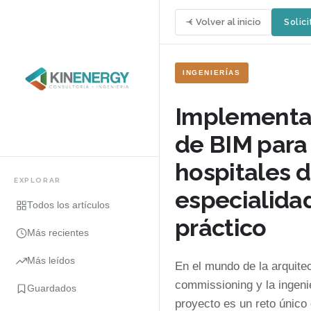
Volver al inicio
Solici
INGENIERÍAS
Implementa
de BIM para
hospitales d
EXPLORAR
especialidad
Todos los artículos
práctico
Más recientes
Más leídos
En el mundo de la arquitec
commissioning y la ingeni
Guardados
proyecto es un reto único