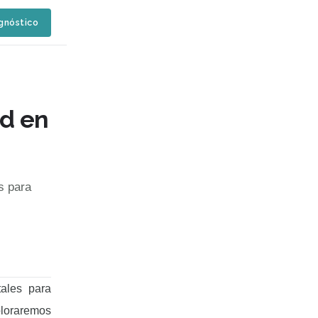
agnóstico
ad en
s para
tales para
xploraremos