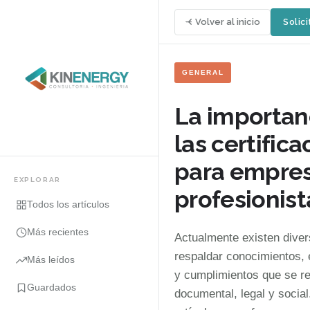
Volver al inicio
Solici
GENERAL
La importan
las certific
para empres
EXPLORAR
profesionist
Todos los artículos
Más recientes
Actualmente existen dive
respaldar conocimientos, 
Más leídos
y cumplimientos que se re
Guardados
documental, legal y social