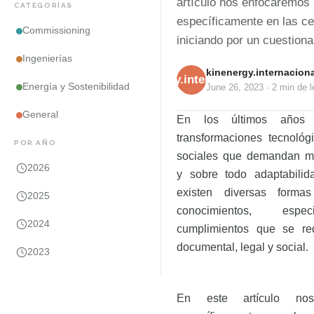
artículo nos enfocaremos
CATEGORÍAS
específicamente en las cer
Commissioning
iniciando por un cuestion
Ingenierías
kinenergy.internaciona
kinenergy.internacional
Energía y Sostenibilidad
June 26, 2023
·
2 min
de l
General
En los últimos años 
transformaciones tecnológi
POR AÑO
sociales que demandan m
2026
y sobre todo adaptabilid
existen diversas forma
2025
conocimientos, espe
2024
cumplimientos que se re
documental, legal y social.
2023
En este artículo nos