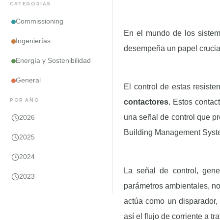
CATEGORÍAS
Commissioning
En el mundo de los sistem
Ingenierías
desempeña un papel crucia
Energía y Sostenibilidad
General
El control de estas resis
POR AÑO
contactores.
Estos contact
una señal de control que pr
2026
Building Management Syst
2025
2024
La señal de control, gen
2023
parámetros ambientales, no
actúa como un disparador, 
así el flujo de corriente a t