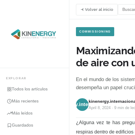
Volver al inicio
COMMISSIONING
Maximizando
de aire con
EXPLORAR
En el mundo de los siste
desempeña un papel crucia
Todos los artículos
Más recientes
kinenergy.internaciona
kinenergy.internacional
April 8, 2024
·
9 min
de lec
Más leídos
¿Alguna vez te has pregu
Guardados
respiras dentro de edificios