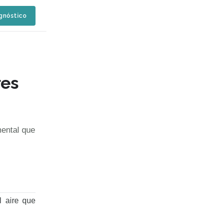
agnóstico
res
ental que
 aire que