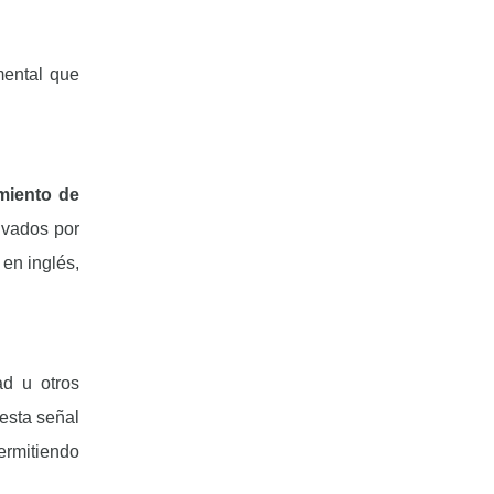
ental que
miento de
ivados por
 en inglés,
d u otros
esta señal
ermitiendo