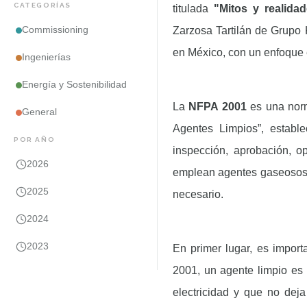
CATEGORÍAS
titulada
"Mitos y realida
Commissioning
Zarzosa Tartilán de Grupo 
en México, con un enfoque 
Ingenierías
Energía y Sostenibilidad
La
NFPA 2001
es una norm
General
Agentes Limpios”, estable
POR AÑO
inspección, aprobación, 
2026
emplean agentes gaseosos, 
2025
necesario.
2024
2023
En primer lugar, es impor
2001, un agente limpio es 
electricidad y que no dej