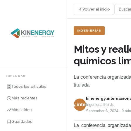
Volver al inicio
INGENIERÍAS
Mitos y real
químicos li
EXPLORAR
La conferencia organizada
titulada
Todos los artículos
Más recientes
kinenergy.internaciona
kinenergy.internacional
Ingeniera IHS Jr.
Más leídos
September 3, 2024
·
9 min
Guardados
La conferencia organizad