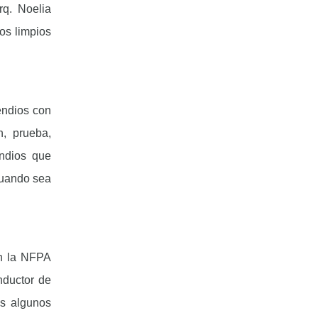
rq. Noelia
os limpios
endios con
n, prueba,
endios que
cuando sea
 la NFPA
nductor de
os algunos