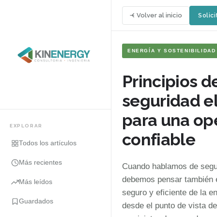
Volver al inicio
Solici
ENERGÍA Y SOSTENIBILIDAD
Principios d
seguridad el
para una op
EXPLORAR
confiable
Todos los artículos
Más recientes
Cuando hablamos de segur
debemos pensar también 
Más leídos
seguro y eficiente de la en
Guardados
desde el punto de vista de