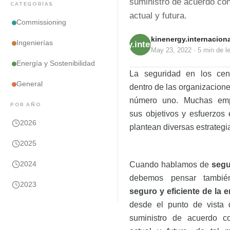
suministro de acuerdo co
CATEGORÍAS
actual y futura.
Commissioning
kinenergy.internaciona
Ingenierías
kinenergy.internacional
May 23, 2022
·
5 min
de le
Energía y Sostenibilidad
La
seguridad
en los cent
General
dentro de las organizacione
número uno. Muchas emp
POR AÑO
sus objetivos y esfuerzos
2026
plantean diversas estrategia
2025
2024
Cuando hablamos de
segu
debemos pensar tamb
2023
seguro y eficiente de la e
desde el punto de vista d
suministro de acuerdo 