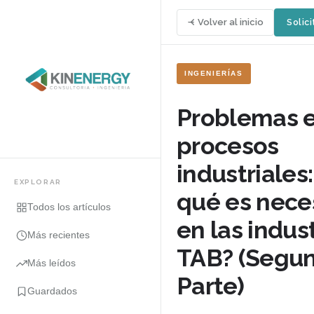
Volver al inicio
Solici
INGENIERÍAS
Problemas e
procesos
industriales:
EXPLORAR
qué es nece
Todos los artículos
en las indust
Más recientes
TAB? (Segu
Más leídos
Parte)
Guardados