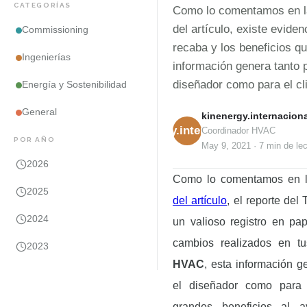
CATEGORÍAS
Como lo comentamos en la
del artículo, existe evide
Commissioning
recaba y los beneficios q
Ingenierías
información genera tanto p
diseñador como para el cli
Energía y Sostenibilidad
General
kinenergy.internaciona
kinenergy.internacional
Coordinador HVAC
POR AÑO
May 9, 2021
·
7 min
de lec
2026
Como lo comentamos en 
2025
del artículo
, el
reporte del
2024
un valioso registro en pa
cambios realizados en 
2023
HVAC
,
esta información g
el diseñador como para e
grandes beneficios al 