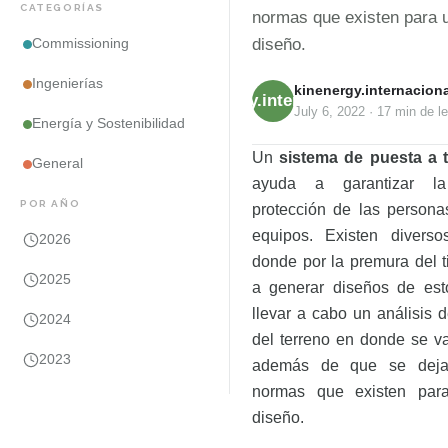
CATEGORÍAS
normas que existen para 
diseño.
Commissioning
Ingenierías
kinenergy.internaciona
kinenergy.internacional
July 6, 2022
·
17 min
de le
Energía y Sostenibilidad
Un
sistema de puesta a 
General
ayuda a garantizar l
POR AÑO
protección de las persona
equipos. Existen divers
2026
donde por la premura del 
2025
a generar diseños de est
llevar a cabo un análisis d
2024
del terreno en donde se v
2023
además de que se deja
normas que existen par
diseño.