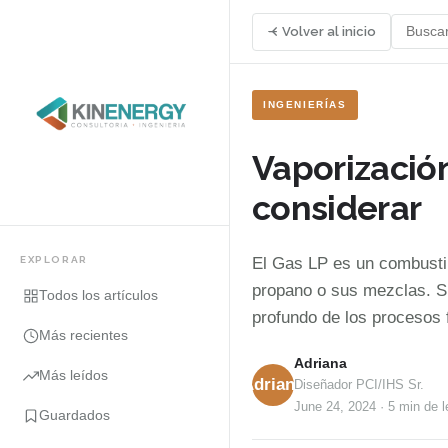
Volver al inicio
INGENIERÍAS
Vaporización
considerar
EXPLORAR
El Gas LP es un combusti
propano o sus mezclas. Su
Todos los artículos
profundo de los procesos f
Más recientes
Adriana
Más leídos
Adriana
Diseñador PCI/IHS Sr.
June 24, 2024
·
5 min
de l
Guardados