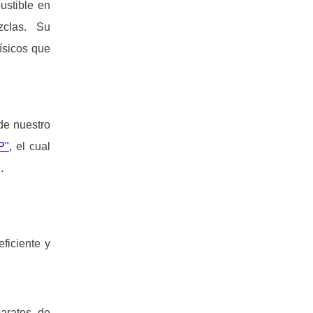
ustible en
zclas. Su
ísicos que
de nuestro
P",
el cual
e.
ficiente y
paratos de