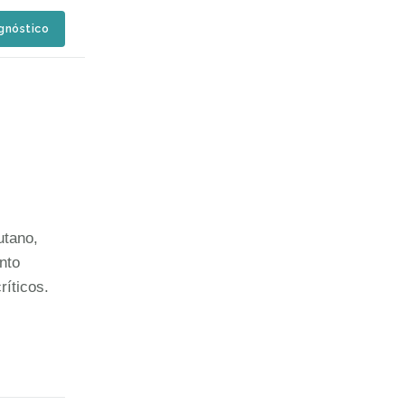
agnóstico
utano,
nto
ríticos.