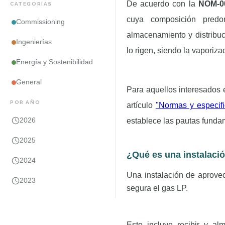
De acuerdo con la
NOM-0
CATEGORÍAS
cuya composición pred
Commissioning
almacenamiento y distribuc
Ingenierías
lo rigen, siendo la vaporiza
Energía y Sostenibilidad
General
Para aquellos interesados 
POR AÑO
artículo
"Normas y especifi
2026
establece las pautas funda
2025
¿Qué es una instalaci
2024
Una instalación de aprove
2023
segura el gas LP.
Esto incluye recibir y al