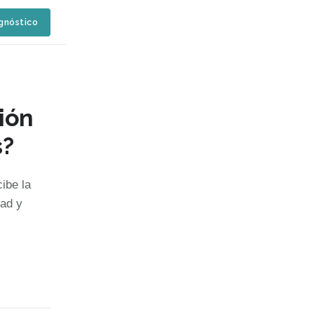
agnóstico
ión
s?
ibe la
dad y