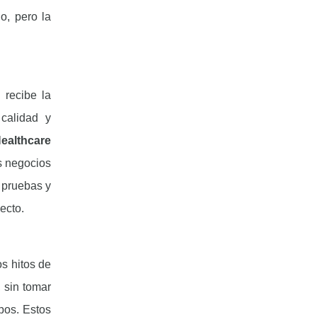
o, pero la
recibe la
calidad y
Healthcare
s negocios
e pruebas y
yecto.
s hitos de
, sin tomar
pos. Estos