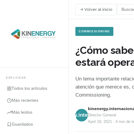
Volver al inicio
COMMISSIONING
¿Cómo saber
estará opera
EXPLORAR
Un tema importante relaci
atención que merece es, c
Todos los artículos
Commissioning.
Más recientes
kinenergy.internaciona
Más leídos
kinenergy.internacional
Director General
April 19, 2021
·
4 min
de l
Guardados