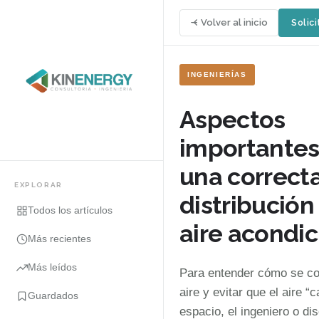
Volver al inicio
Solici
INGENIERÍAS
Aspectos
importantes
una correct
EXPLORAR
distribución
Todos los artículos
aire acondi
Más recientes
Más leídos
Para entender cómo se co
aire y evitar que el aire “c
Guardados
espacio, el ingeniero o di