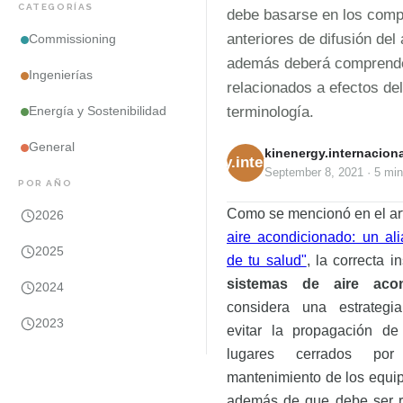
CATEGORÍAS
debe basarse en los comp
anteriores de difusión del 
Commissioning
además deberá comprende
Ingenierías
relacionados a efectos del 
terminología.
Energía y Sostenibilidad
General
kinenergy.internaciona
kinenergy.internacional
September 8, 2021
·
5 min
POR AÑO
Como se mencionó en el ar
2026
aire acondicionado: un al
2025
de tu salud"
, l
a correcta i
sistemas de aire acon
2024
considera una estrategi
2023
evitar la propagación de
lugares cerrados p
mantenimiento de los equip
además de que debe ser r