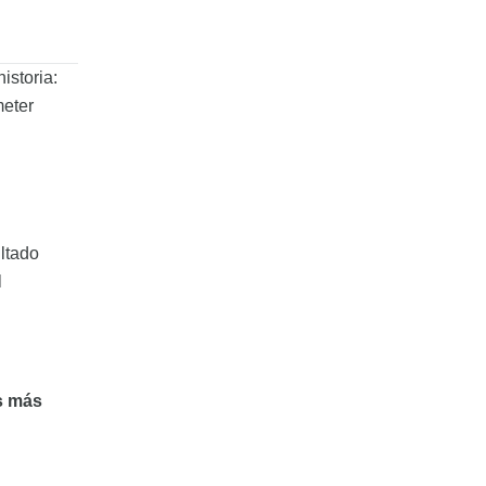
istoria:
meter
ultado
l
s más