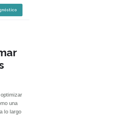
agnóstico
rmar
s
 optimizar
omo una
 lo largo