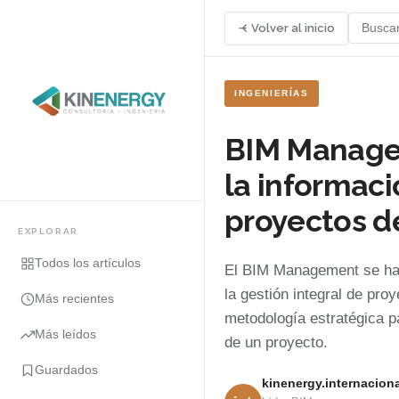
Volver al inicio
INGENIERÍAS
BIM Managem
la informaci
proyectos d
EXPLORAR
Todos los artículos
El BIM Management se ha 
la gestión integral de p
Más recientes
metodología estratégica p
Más leídos
de un proyecto.
Guardados
kinenergy.internaciona