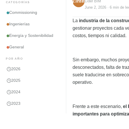
kinenergy.internacional
Líder BIM
CATEGORÍAS
June 2, 2026
·
6 min
de le
Commissioning
La
industria de la constr
Ingenierías
gestionar proyectos cada ve
costos, tiempos ni calidad.
Energía y Sostenibilidad
General
POR AÑO
Sin embargo, muchos proye
desconectados, falta de tra
2026
suele traducirse en sobrecos
2025
operativo.
2024
2023
Frente a este escenario,
el
importantes para optimiza