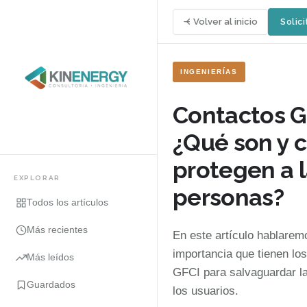
Volver al inicio
Solici
INGENIERÍAS
Contactos G
¿Qué son y 
protegen a 
EXPLORAR
personas?
Todos los artículos
Más recientes
En este artículo hablarem
importancia que tienen lo
Más leídos
GFCI para salvaguardar la
Guardados
los usuarios.