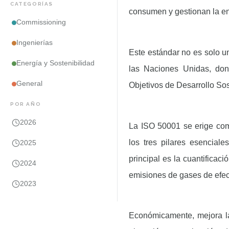
CATEGORÍAS
consumen y gestionan la en
Commissioning
Ingenierías
Este estándar no es solo u
Energía y Sostenibilidad
las Naciones Unidas, do
General
Objetivos de Desarrollo So
POR AÑO
2026
La ISO 50001 se erige com
los tres pilares esenciale
2025
principal es la cuantificaci
2024
emisiones de gases de efec
2023
Económicamente
, mejora 