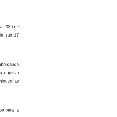
da 2030 de
de sus 17
 abordando
u objetivo
minuye las
os para la