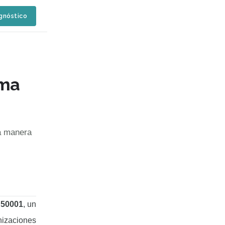
agnóstico
ema
la manera
 50001
, un
nizaciones