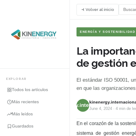
Volver al inicio
ENERGÍA Y SOSTENIBILIDAD
La importan
de gestión 
EXPLORAR
El estándar ISO 50001, un
en que las organizaciones
Todos los artículos
Más recientes
kinenergy.internaciona
kinenergy.internacional
June 4, 2024
·
4 min
de le
Más leídos
En el corazón de la sosteni
Guardados
sistema de gestión energ