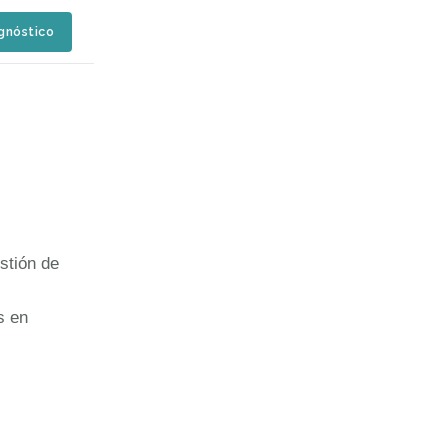
agnóstico
tión de
s en