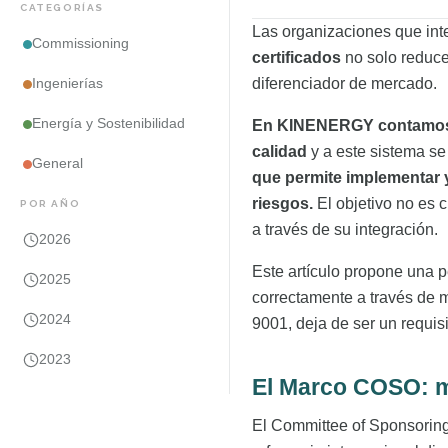
CATEGORÍAS
Las organizaciones que int
Commissioning
certificados
no solo reduce
diferenciador de mercado.
Ingenierías
Energía y Sostenibilidad
En KINENERGY contamos 
calidad
y a este sistema se
General
que permite implementar y
riesgos.
El objetivo no es 
POR AÑO
a través de su integración.
2026
Este artículo propone una p
2025
correctamente a través de
2024
9001, deja de ser un requis
2023
El Marco COSO: m
El Committee of Sponsorin