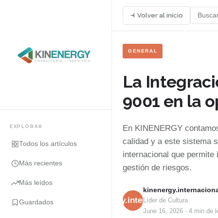
Volver al inicio
GENERAL
La Integrac
9001 en la o
EXPLORAR
En KINENERGY contamos c
calidad y a este sistema 
Todos los artículos
internacional que permite
Más recientes
gestión de riesgos.
Más leídos
kinenergy.internaciona
kinenergy.internacional
Líder de Cultura
Guardados
June 16, 2026
·
4 min
de l