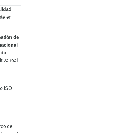
lidad
rte en
stión de
nacional
 de
tiva real
mo ISO
rco de