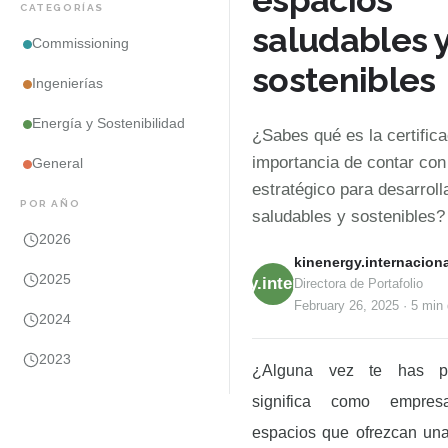
espacios
CATEGORÍAS
saludables 
Commissioning
sostenibles
Ingenierías
Energía y Sostenibilidad
¿Sabes qué es la certific
importancia de contar con
General
estratégico para desarroll
POR AÑO
saludables y sostenibles?
2026
kinenergy.internaciona
2025
kinenergy.internacional
Directora de Portafolio
February 26, 2025
·
5 min
2024
2023
¿Alguna vez te has p
significa como empre
espacios que ofrezcan u