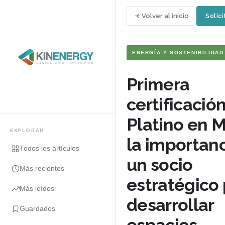
Volver al inicio
Solici
ENERGÍA Y SOSTENIBILIDAD
Primera
certificaci
Platino en M
EXPLORAR
la importan
Todos los artículos
un socio
Más recientes
estratégico
Más leídos
desarrollar
Guardados