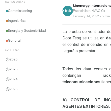
CATEGORÍAS
kinenergy.internaciona
kinenergy.internacional
Commissioning
Especialista HVAC Cx
February 14, 2022
·
5 min
Ingenierías
Energía y Sostenibilidad
La prueba de ventilador d
Door Test) se utiliza en
da
General
el control de incendio en
llegará a presentar.
POR AÑO
2026
Todos los data centers 
2025
contengan
r
2024
telecomunicaciones
tiene
2023
A) CONTROL DE INC
AGENTES EXTINTORES.