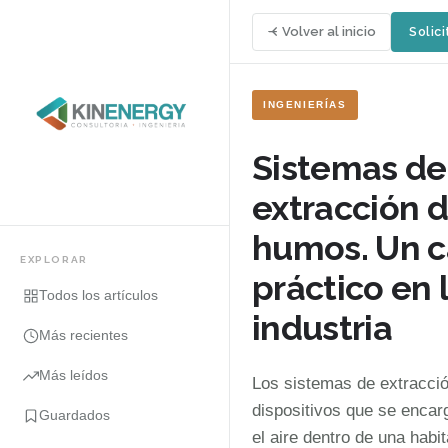
Volver al inicio
Solici
INGENIERÍAS
Sistemas de
extracción 
humos. Un 
EXPLORAR
práctico en 
Todos los artículos
industria
Más recientes
Más leídos
Los sistemas de extracció
dispositivos que se encarg
Guardados
el aire dentro de una habit