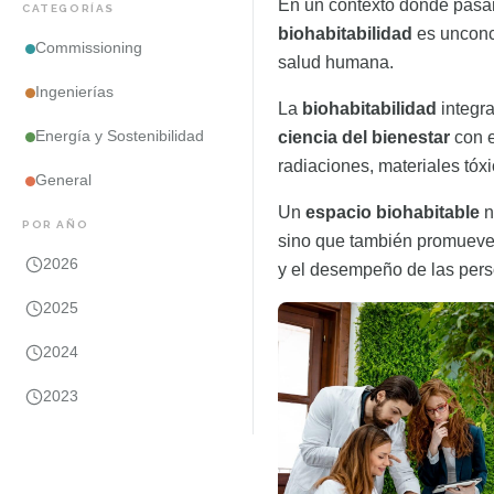
En un contexto donde pasam
CATEGORÍAS
biohabitabilidad
es unconc
Commissioning
salud humana.
Ingenierías
La
biohabitabilidad
integra
Energía y Sostenibilidad
ciencia del bienestar
con e
radiaciones, materiales tóxi
General
Un
espacio biohabitable
n
POR AÑO
sino que también promueve a
2026
y el desempeño de las pers
2025
2024
2023