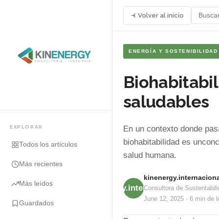
Volver al inicio
ENERGÍA Y SOSTENIBILIDAD
Biohabitabil
saludables
EXPLORAR
En un contexto donde pasa
biohabitabilidad es uncon
Todos los artículos
salud humana.
Más recientes
kinenergy.internaciona
Más leídos
kinenergy.internacional
Consultora de Sustentabili
June 12, 2025
·
6 min
de l
Guardados