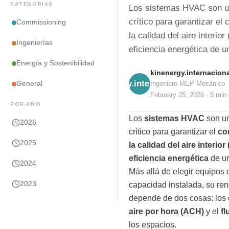
CATEGORÍAS
Los sistemas HVAC son 
crítico para garantizar el 
Commissioning
la calidad del aire interior
Ingenierías
eficiencia energética de u
Energía y Sostenibilidad
kinenergy.internaciona
kinenergy.internacional
General
Ingeniero MEP Mecánico
February 25, 2026
·
5 min
POR AÑO
Los
sistemas HVAC
son u
2026
crítico para garantizar el
co
2025
la calidad del aire interior 
eficiencia energética
de un
2024
Más allá de elegir equipos 
2023
capacidad instalada, su ren
depende de dos cosas: los
aire por hora (ACH)
y el
fl
los espacios.