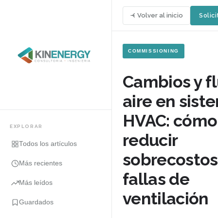
Volver al inicio
Solici
COMMISSIONING
Cambios y fl
aire en sist
HVAC: cómo
EXPLORAR
reducir
Todos los artículos
sobrecostos
Más recientes
fallas de
Más leídos
ventilación
Guardados